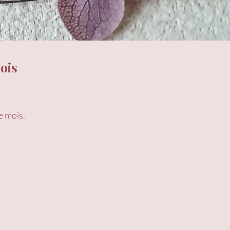
ois
e mois.