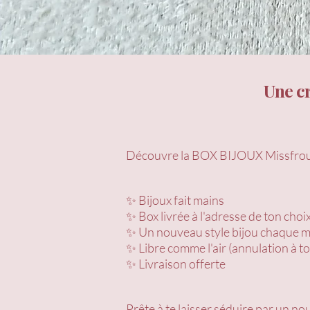
Une cr
Découvre la BOX BIJOUX Missfroufr
✨ Bijoux fait mains
✨ Box livrée à l'adresse de ton choi
✨ Un nouveau style bijou chaque m
✨ Libre comme l'air (annulation à 
✨ Livraison offerte
​Prête à te laisser séduire par un n