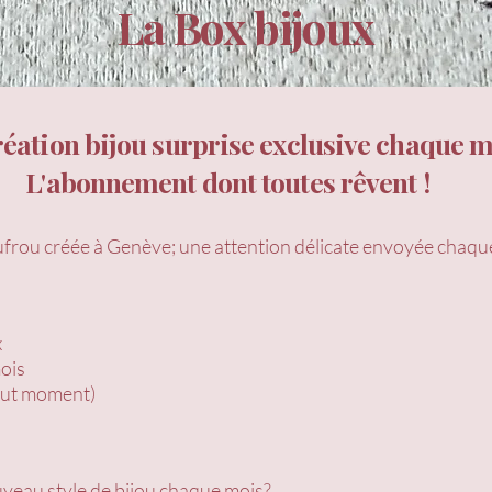
La Box bijoux
éation bijou surprise exclusive chaque m
L'abonnement dont toutes rêvent !
ou créée à Genève; une attention délicate envoyée chaqu
x
ois
tout moment)
ouveau style de bijou chaque mois?