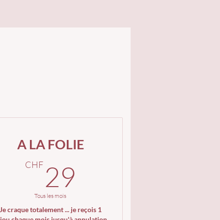
A LA FOLIE
F
29CHF
CHF
29
Tous les mois
Je craque totalement ... je reçois 1
ijou chaque mois jusqu'à annulation