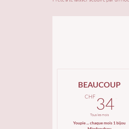
BEAUCOUP
3
CHF
34
Tous les mois
Youpie ... chaque mois 1 bijou
Missfroufrou