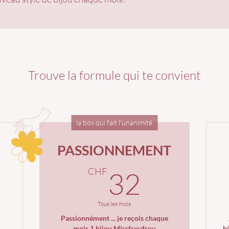
Trouve la formule qui te convient
la box qui fait l'unanimité
PASSIONNEMENT
4CHF
32CH
CHF
32
Tous les mois
Passionnément ... je reçois chaque
mois 1 bijou Missfroufrou
b