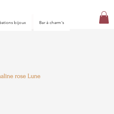
réations bijoux
Bar à charm's
Carte bijoux
maline rose Lune