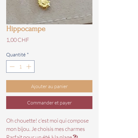
Hippocampe
Prix
1,00 CHF
Quantité
*
Ajouter au panier
Commander et payer
Oh chouette! c'est moi qui compose
mon bijou. Je choisis mes charmes
Parfait pour un été à la plage🏖