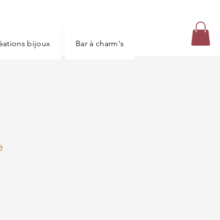
réations bijoux
Bar à charm's
Carte bijoux
e