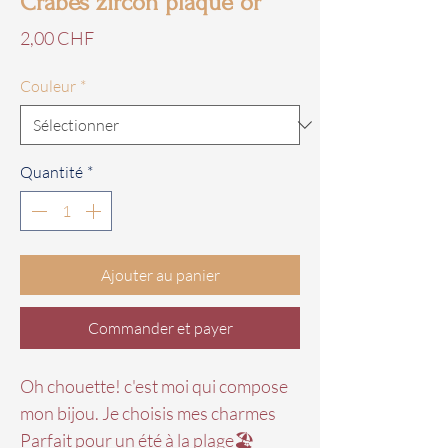
Crabes zircon plaqué or
Prix
2,00 CHF
Couleur
*
Quantité
*
Ajouter au panier
Commander et payer
Oh chouette! c'est moi qui compose
mon bijou. Je choisis mes charmes
Parfait pour un été à la plage🏖