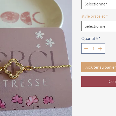
Sélectionner
style bracelet
*
Sélectionner
Quantité
*
Ajouter au panier
Com