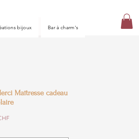
réations bijoux
Bar à charm's
Carte bijoux
Merci Maîtresse cadeau
laire
Prix
CHF
promotionnel