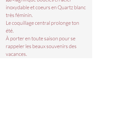
inoxydable et coeurs en Quartz blanc
très féminin.
Le coquillage central prolonge ton
été.
À porter en toute saison pour se
rappeler les beaux souvenirs des
vacances.
Pièce unique, tu ne l'a verras sur
personne d'autre 😊
Tu aimes les bijoux uniques?
Tu es au bon endroit.
Je crée mes bijoux depuis Genève en
édition hyper limitée pour que votre
bijou ne se retrouve pas sur tout le
monde 💗