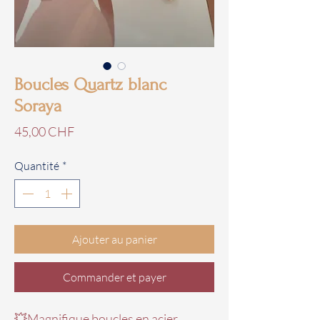
Boucles Quartz blanc
Soraya
Prix
45,00 CHF
Quantité
*
Ajouter au panier
Commander et payer
💥Magnifique boucles en acier