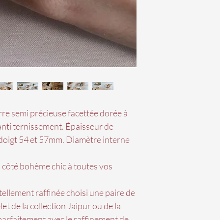
rre semi précieuse facettée dorée à
n anti ternissement. Épaisseur de
 doigt 54 et 57mm. Diamètre interne
n côté bohème chic à toutes vos
tellement raffinée choisi une paire de
et de la collection Jaipur ou de la
 parfaitement avec le raffinement de