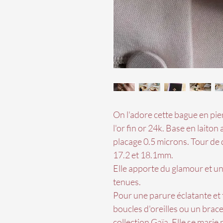
On l'adore cette bague en pie
l'or fin or 24k. Base en laito
placage 0.5 microns. Tour de
17.2 et 18.1mm.
Elle apporte du glamour et u
tenues.
Pour une parure éclatante et 
boucles d'oreilles ou un bracel
collection Gaïa. Elle se marie