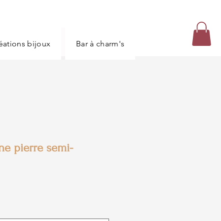
réations bijoux
Bar à charm's
Carte bijoux
ne pierre semi-