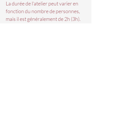
La durée de l'atelier peut varier en
fonction du nombre de personnes,
mais il est généralement de 2h (3h).
L'atelier a lieu dès 5 personnes
inscrites.
Pour un événement privé,
l'organisation d'un anniversaire,
enterrement de vie de jeune fille ou
autre; un tarif de groupe est proposé,
écris moi à flomanon@hotmail.com
ou choisis ton atelier plus bas sur le
site.
L'atelier du 27 juin a lieu à
Genève/Meyrin à 14h30. L'adresse te